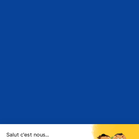
apprenants d'acquérir des compétences solides et
directement applicables en entreprise.
L’alternance est au cœur de notre stratégie éducative.
Elle permet à nos apprenants de se former tout en
acquérant une expérience professionnelle significative.
Cette méthode d'apprentissage par l'expérience est
particulièrement bénéfique pour les entreprises, qui
peuvent intégrer de nouveaux talents et bénéficier de
leur dynamisme et de leurs compétences actualisées.
La formation en BTS NDRC
Le BTS NDRC (Négociation et Digitalisation de la Relation
Client)
est une formation clé proposée par
l'ESA
. Ce
programme vise à former des professionnels capables
de gérer et développer la relation client en intégrant les
outils digitaux.
Compétences développées