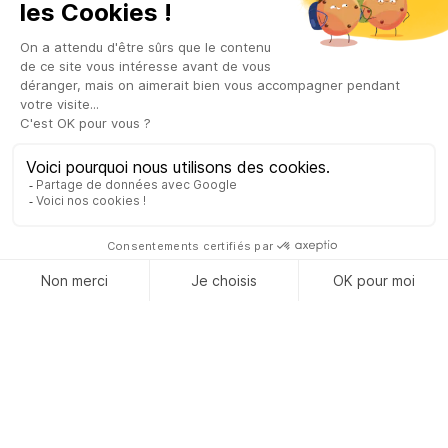
Cette semaine, les étudiants de BTS MCO 2C réalisaient
leur 4ème et dernier suivi entreprise des deux années de
formation 📝
Cet échange professionnel et tripartite fut l’occasion pour
Morrison, étudiant en BTS MCO, Julien Laine, son tuteur
chez Big Mat, et Annabelle, formatrice référente MCO,
d’aborder les sujets suivants :
S'INSCRIRE
NOUS
CONTACTER
➡Le bulletin scolaire du 1er semestre de la 2ème année
de BTS
➡Point et évolution sur le savoir être en entreprise
➡Avancée des objectifs posés autour des compétences
professionnelles
➡Organisation des révisions et du travail personnel
➡Poursuite d'études de l'étudiant